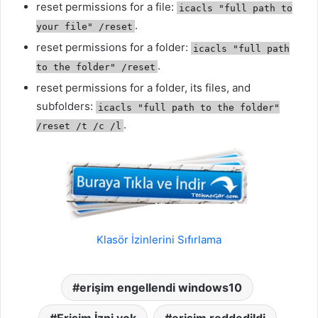
reset permissions for a file:
icacls "full path to
.
your file" /reset
reset permissions for a folder:
icacls "full path
.
to the folder" /reset
reset permissions for a folder, its files, and
subfolders:
icacls "full path to the folder"
.
/reset /t /c /l
Klasör İzinlerini Sıfırlama
erişim engellendi windows10