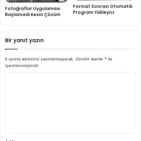
Format Sonrası Otomatik
Fotoğraflar Uygulaması
Program Yükleyici
Başlamadı Kesin Çözüm
Bir yanıt yazın
E-posta adresiniz yayınlanmayacak.
Gerekli alanlar
*
ile
işaretlenmişlerdir
Y
o
r
u
m
*