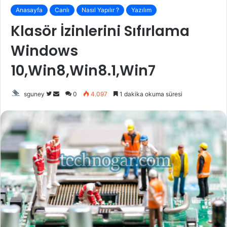
Anasayfa
Canlı
Nasıl Yapılır ?
Yazılım
Klasör İzinlerini Sıfırlama
Windows
10,Win8,Win8.1,Win7
Twitter'da
Bir
sguney
0
4.097
1 dakika okuma süresi
takip
e-
edin
posta
göndermek