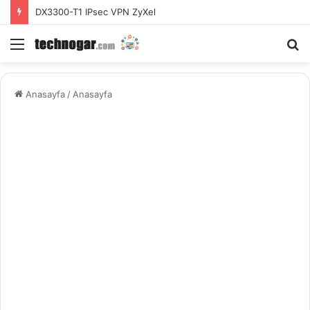
DX3300-T1 IPsec VPN ZyXel
Menü
A
y
...
Anasayfa
/
Anasayfa