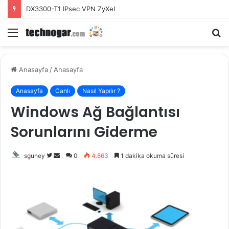
DX3300-T1 IPsec VPN ZyXel
Menü
A
y
...
Anasayfa
/
Anasayfa
Anasayfa
Canlı
Nasıl Yapılır ?
Windows Ağ Bağlantısı
Sorunlarını Giderme
Twitter'da
Bir
sguney
0
4.863
1 dakika okuma süresi
takip
e-
edin
posta
göndermek