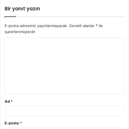
Bir yanıt yazın
E-posta adresiniz yayınlanmayacak.
Gerekli alanlar
*
ile
işaretlenmişlerdir
Y
o
r
u
m
*
Ad
*
E-posta
*