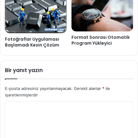
Format Sonrası Otomatik
Fotoğraflar Uygulaması
Program Yükleyici
Başlamadı Kesin Çözüm
Bir yanıt yazın
E-posta adresiniz yayınlanmayacak.
Gerekli alanlar
*
ile
işaretlenmişlerdir
Y
o
r
u