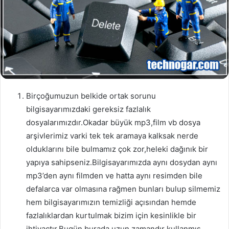
Birçoğumuzun belkide ortak sorunu
bilgisayarımızdaki gereksiz fazlalık
dosyalarımızdır.Okadar büyük mp3,film vb dosya
arşivlerimiz varki tek tek aramaya kalksak nerde
olduklarını bile bulmamız çok zor,heleki dağınık bir
yapıya sahipseniz.Bilgisayarımızda aynı dosydan aynı
mp3’den aynı filmden ve hatta aynı resimden bile
defalarca var olmasına rağmen bunları bulup silmemiz
hem bilgisayarımızın temizliği açısından hemde
fazlalıklardan kurtulmak bizim için kesinlikle bir
ihtiyaçtır.Bugün burada uzun zamandır kullanmış