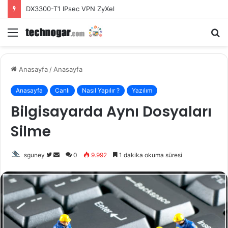
DX3300-T1 IPsec VPN ZyXel
Menü
A
y
...
Anasayfa
/
Anasayfa
Anasayfa
Canlı
Nasıl Yapılır ?
Yazılım
Bilgisayarda Aynı Dosyaları
Silme
Twitter'da
Bir
sguney
0
9.992
1 dakika okuma süresi
takip
e-
edin
posta
göndermek