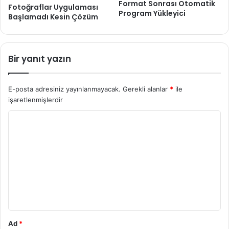
Format Sonrası Otomatik
Fotoğraflar Uygulaması
Program Yükleyici
Başlamadı Kesin Çözüm
Bir yanıt yazın
E-posta adresiniz yayınlanmayacak.
Gerekli alanlar
*
ile
işaretlenmişlerdir
Y
o
r
u
m
*
Ad
*