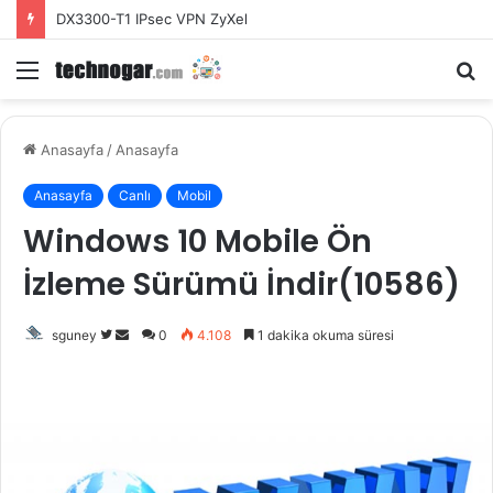
Fotoğraflar Uygulaması Başlamadı Kesin Çözüm
Menü
A
y
...
Anasayfa
/
Anasayfa
Anasayfa
Canlı
Mobil
Windows 10 Mobile Ön
İzleme Sürümü İndir(10586)
Twitter'da
Bir
sguney
0
4.108
1 dakika okuma süresi
takip
e-
edin
posta
göndermek